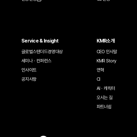
Service & Insight
KMR소개
글로벌스탠더드경영대상
CEO 인사말
세미나ㆍ컨퍼런스
KMR Story
인사이트
연혁
공지사항
CI
AIㆍ캐릭터
오시는 길
파트너쉽