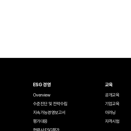
ESG 경영
교육
Overview
공개교육
수준진단 및 전략수립
기업교육
지속가능경영보고서
이러닝
평가대응
자격시험
협력사 ESG평가