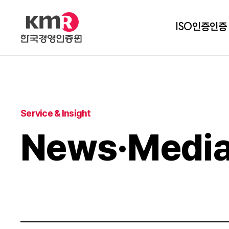
ISO인증
인증
Service & Insight
News·Medi