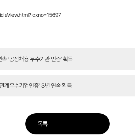
cleView.html?idxno=15697
연속 ‘공정채용 우수기관 인증’ 획득
사관계우수기업인증' 3년 연속 획득
목록