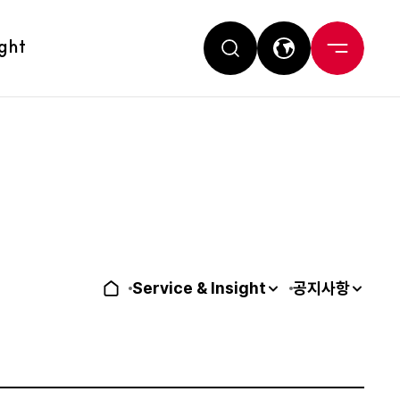
ight
Service & Insight
공지사항