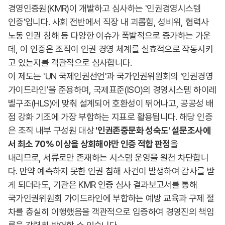
경영인증원(KMR)이 개발하고 심사하는 '인권경영시스템
인증'입니다. 사회 전반에서 직장 내 괴롭힘, 성비위, 협력사
노동 인권 침해 등 다양한 이슈가 폭발적으로 증가하는 가운
데, 이 인증은 조직이 인권 경영 체계를 실효적으로 작동시키
고 있는지를 객관적으로 심사합니다.
이 제도는 'UN 국제인권선언'과 국가인권위원회의 '인권경영
가이드라인'을 준용하며, 국제표준(ISO)의 경영시스템 하이레
벨구조(HLS)에 맞춰 설계되어 호환성이 뛰어나고, 공공성 배
점 강화 기조에 가장 부합하는 지표로 활용됩니다. 해당 인증
은 조직 내부 구성원 대상
'인권존중문화 성숙도' 설문조사에
서 최소 70% 이상을 상회해야만 인증 적합 판정
을
내리므로, 서류로만 존재하는 시스템 운영을 원천 차단합니
다. 만약 예측하지 못한 인권 침해 사건이 발생하여 감사를 받
게 되더라도, 기관은 KMR 인증 심사 결과보고서를 통해
국가인권위원회 가이드라인에 부합하는 예방 교육과 구제 절
차를 충실히 이행했음을 객관적으로 입증하여 경영진의 책임