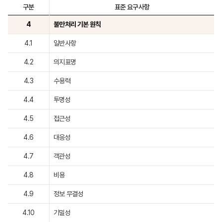
구분
표준 요구사항
4
불만처리 기본 원칙
4.1
일반사항
4.2
의지표명
4.3
수용력
4.4
투명성
4.5
접근성
4.6
대응성
4.7
객관성
4.8
비용
4.9
정보 무결성
4.10
기밀성