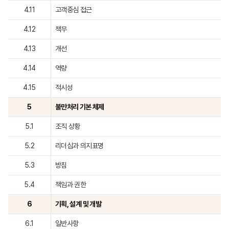
4.11
고객중심 접근
4.12
책무
4.13
개선
4.14
역량
4.15
적시성
5
불만처리 기본 체제
5.1
조직 상황
5.2
리더십과 의지표명
5.3
방침
5.4
책임과 권한
6
기획, 설계 및 개발
6.1
일반사항