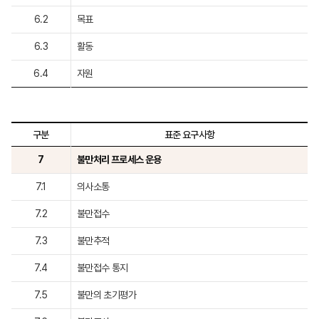
6.2
목표
6.3
활동
6.4
자원
구분
표준 요구사항
7
불만처리 프로세스 운용
7.1
의사소통
7.2
불만접수
7.3
불만추적
7.4
불만접수 통지
7.5
불만의 초기평가