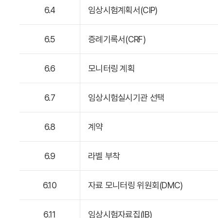
6.4
임상시험계획서(CIP)
6.5
증례기록서(CRF)
6.6
모니터링 계획
6.7
임상시험실시기관 선택
6.8
계약
6.9
라벨 부착
6.10
자료 모니터링 위원회(DMC)
6.11
임상시험자료집(IB)