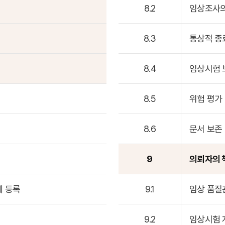
8.2
임상조사의
8.3
통상적 종
8.4
임상시험 
8.5
위험 평가
8.6
문서 보존
9
의뢰자의 
에 등록
9.1
임상 품질
9.2
임상시험 