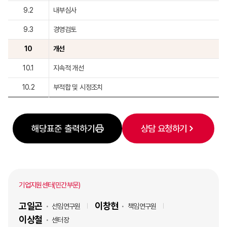
9.2
내부심사
9.3
경영검토
10
개선
10.1
지속적 개선
10.2
부적합 및 시정조치
해당표준 출력하기
상담 요청하기
기업지원센터(민간부문)
고일곤
이창현
선임연구원
책임연구원
이상철
센터장