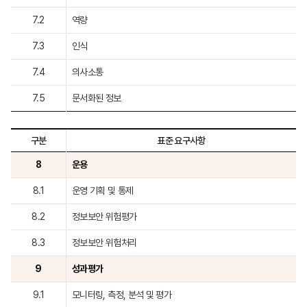
7.2
역량
7.3
인식
7.4
의사소통
7.5
문서화된 정보
구분
표준 요구사항
8
운용
8.1
운영 기획 및 통제
8.2
정보보안 위험평가
8.3
정보보안 위험처리
9
성과평가
9.1
모니터링, 측정, 분석 및 평가