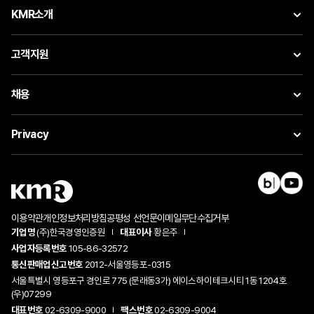
KMR소개
고객지원
채용
Privacy
이용약관
개인정보처리방침
공평성 선언문
이메일무단수집거부
기업명
(주)한국경영인증원
대표이사
황은주
사업자등록번호
105-86-32572
통신판매업신고번호
2012-서울영등포-0315
서울특별시 영등포구 경인로 775 (문래동3가) 에이스하이테크시티 1동 1204호
(우)07299
대표번호
02-6309-9000
팩스번호
02-6309-9004