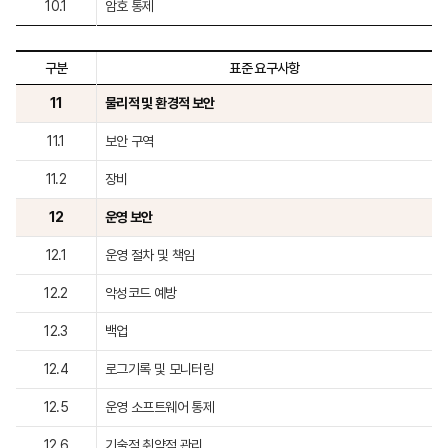
10.1
암호 통제
구분
표준 요구사항
11
물리적 및 환경적 보안
11.1
보안 구역
11.2
장비
12
운영 보안
12.1
운영 절차 및 책임
12.2
악성코드 예방
12.3
백업
12.4
로그기록 및 모니터링
12.5
운영 소프트웨어 통제
12.6
기술적 취약점 관리