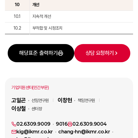
10
개선
10.1
지속적 개선
10.2
부적합 및 시정조치
해당표준 출력하기
상담 요청하기
기업지원센터(민간부문)
고일곤
이창현
선임연구원
책임연구원
이상철
센터장
02.6309.9009
9016
02.6309.9004
kig@ikmr.co.kr
chang-hn@ikmr.co.kr