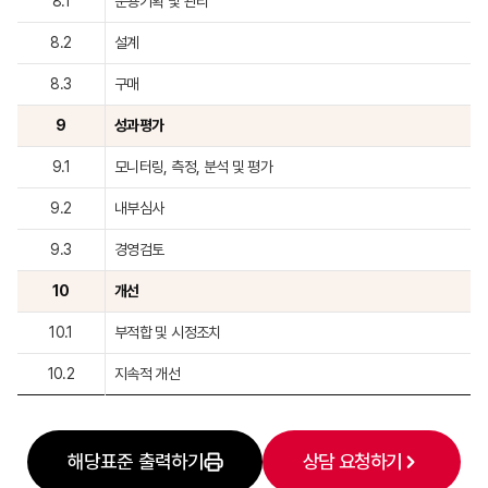
8.1
운용기획 및 관리
8.2
설계
8.3
구매
9
성과평가
9.1
모니터링, 측정, 분석 및 평가
9.2
내부심사
9.3
경영검토
10
개선
10.1
부적합 및 시정조치
10.2
지속적 개선
해당표준 출력하기
상담 요청하기