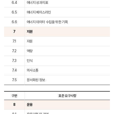
6.4
에너지 성과지표
6.5
에너지 베이스라인
6.6
에너지 데이터 수집을 위한 기획
7
지원
7.1
자원
7.2
역량
7.3
인식
7.4
의사소통
7.5
문서화된 정보
구분
표준 요구사항
8
운용