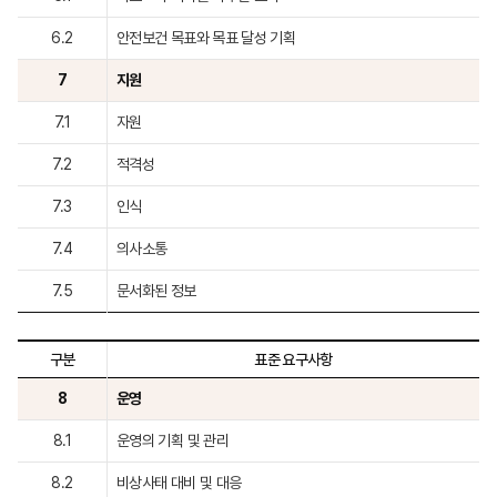
6.2
안전보건 목표와 목표 달성 기획
7
지원
7.1
자원
7.2
적격성
7.3
인식
7.4
의사소통
7.5
문서화된 정보
구분
표준 요구사항
8
운영
8.1
운영의 기획 및 관리
8.2
비상사태 대비 및 대응