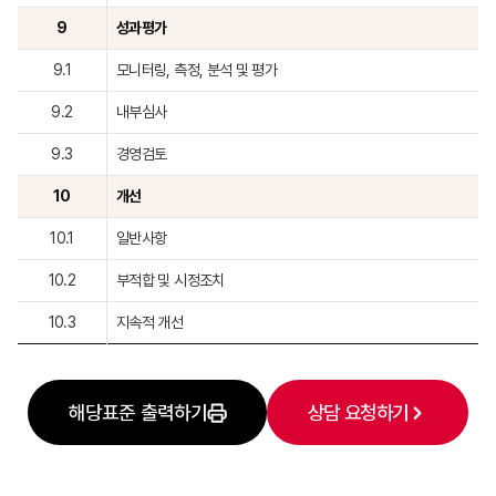
9
성과평가
9.1
모니터링, 측정, 분석 및 평가
9.2
내부심사
9.3
경영검토
10
개선
10.1
일반사항
10.2
부적합 및 시정조치
10.3
지속적 개선
해당표준 출력하기
상담 요청하기