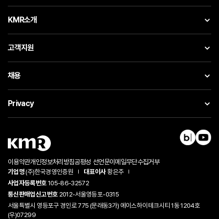
KMR소개
고객지원
채용
Privacy
이용약관
개인정보처리방침
공평성 선언문
이메일무단수집거부
기업명
(주)한국경영인증원
대표이사
황은주
사업자등록번호
105-86-32572
통신판매업신고번호
2012-서울영등포-0315
서울특별시 영등포구 경인로 775 (문래동3가) 에이스하이테크시티 1동 1204호
(우)07299