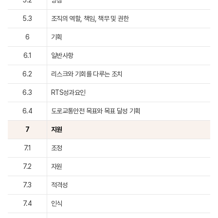
5.2
방침
5.3
조직의 역할, 책임, 책무 및 권한
6
기획
6.1
일반사항
6.2
리스크와 기회를 다루는 조치
6.3
RTS성과요인
6.4
도로교통안전 목표와 목표 달성 기획
7
지원
7.1
조정
7.2
자원
7.3
적격성
7.4
인식