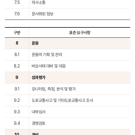
7.5
의사소통
7.6
문서화된 정보
구분
표준 요구사항
8
운용
8.1
운용의 기획 및 관리
8.2
비상사태 대비 및 대응
9
성과평가
9.1
모니터링, 측정, 분석 및 평가
9.2
도로교통사고 및 기타도로교통사고 조사
9.3
내부심사
9.4
경영검토
10
개선