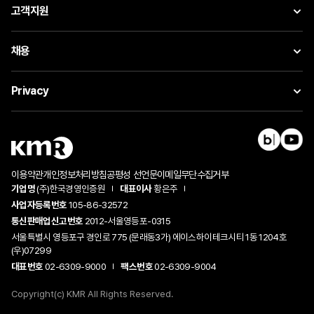
고객지원
채용
Privacy
이용약관
개인정보처리방침
공평성 선언문
이메일무단수집거부
기업명
(주)한국경영인증원
대표이사
황은주
사업자등록번호
105-86-32572
통신판매업신고번호
2012-서울영등포-0315
서울특별시 영등포구 경인로 775 (문래동3가) 에이스하이테크시티 1동 1204호
(우)07299
대표번호
02-6309-9000
팩스번호
02-6309-9004
Copyright(c) KMR All Rights Reserved.