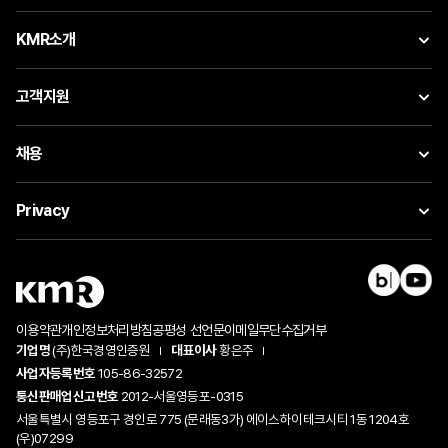
KMR소개
고객지원
채용
Privacy
이용약관
개인정보처리방침
공평성 선언문
이메일무단수집거부
기업명
(주)한국경영인증원
대표이사
황은주
사업자등록번호
105-86-32572
통신판매업신고번호
2012-서울영등포-0315
서울특별시 영등포구 경인로 775 (문래동3가) 에이스하이테크시티 1동 1204호
(우)07299