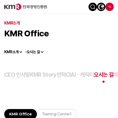
KMR소개
KMR Office
KMR소개
오시는 길
CEO 인사말
KMR Story
연혁
CI
AIㆍ캐릭터
오시는 길
파
100m
KMR Office
Training Center1