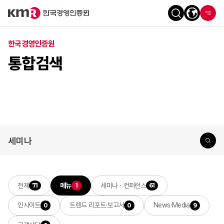
한국경영인증원
통합검색
전체
메뉴
세미나ㆍ컨퍼런스
71
1
61
인사이트
트렌드 리포트·보고서
News·Media
0
0
9