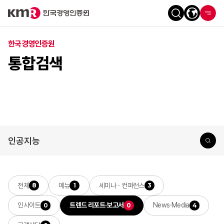
한국경영인증원
통합검색
전체
메뉴
세미나ㆍ컨퍼런스
8
1
3
인사이트
트렌드 리포트·보고서
News·Media
0
0
4