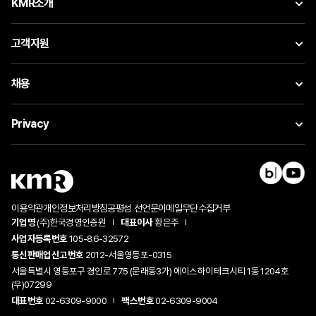
KMR소개
고객지원
채용
Privacy
이용약관
개인정보처리방침
공평성 선언문
이메일무단수집거부
기업명
(주)한국경영인증원
대표이사
황은주
사업자등록번호
105-86-32572
통신판매업신고번호
2012-서울영등포-0315
서울특별시 영등포구 경인로 775 (문래동3가) 에이스하이테크시티 1동 1204호
(우)07299
대표번호
02-6309-9000
팩스번호
02-6309-9004