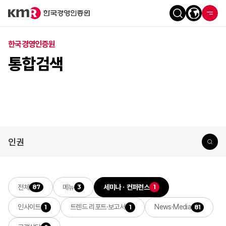
한국경영인증원
통합검색
전체
메뉴
세미나ㆍ컨퍼런스
87
3
1
인사이트
트렌드 리포트·보고서
News·Media
1
1
81