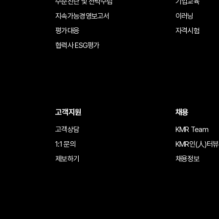
수준진단 및 전략수립
기업교육
지속가능경영보고서
이러닝
평가대응
자격시험
협력사 ESG평가
고객지원
채용
고객상담
KMR Team
1:1 문의
KMR인(人)터뷰
제보하기
채용정보