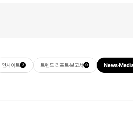
인사이트
트렌드 리포트·보고서
News·Medi
2
0