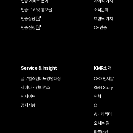
인증 서비스 분야
사회적 가치
인증로고 및 홍보물
조직문화
인증상담
브랜드 가치
인증신청
CE 인증
Service & Insight
KMR소개
글로벌스탠더드경영대상
CEO 인사말
세미나ㆍ컨퍼런스
KMR Story
인사이트
연혁
공지사항
CI
AIㆍ캐릭터
오시는 길
파트너쉽