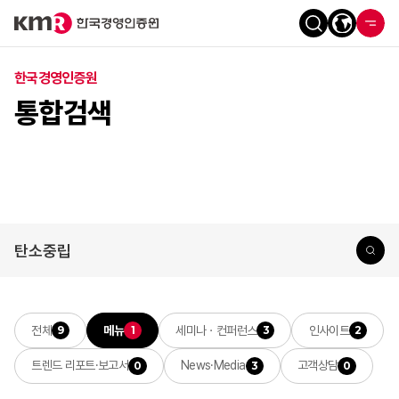
한국경영인증원
통합검색
전체
메뉴
세미나ㆍ컨퍼런스
인사이트
9
1
3
2
트렌드 리포트·보고서
News·Media
고객상담
0
3
0