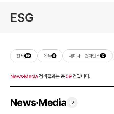
전체
메뉴
세미나ㆍ컨퍼런스
89
5
12
News·Media
검색결과는 총
59
건입니다.
News·Media
12