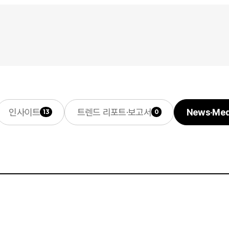
인사이트
트렌드 리포트·보고서
News·Med
13
0