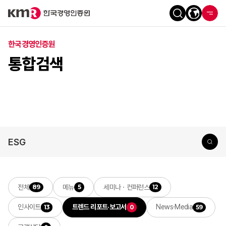
한국경영인증원
통합검색
전체
메뉴
세미나ㆍ컨퍼런스
89
5
12
인사이트
트렌드 리포트·보고서
News·Media
13
0
59