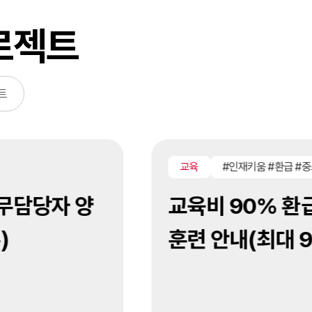
로젝트
트
교육
#인재키움 #환급 #중
무담당자 양
교육비 90% 환
훈련 안내(최대 9