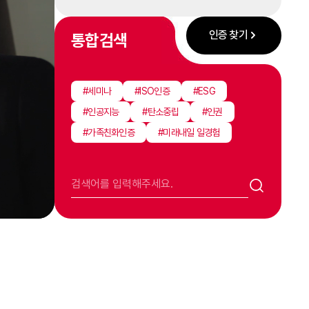
인증 찾기
통합검색
#세미나
#ISO인증
#ESG
#인공지능
#탄소중립
#인권
#가족친화인증
#미래내일 일경험