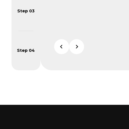
Step 03
치 인증
브랜드 인증
권경영 · 재해경감 · 일하고
이노스타 · 그린스타 · My,AI · 
노사관계 · 상생경영
Step 04