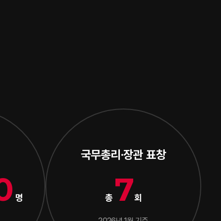
국무총리·장관 표창
0
7
명
총
회
2026년 1월 기준