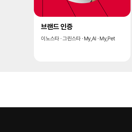
탄소중립 인·검증
My,Pet
온실가스검증 · 탄소발자국 · 자발적 검증 ·
CDP 검증 · 산림탄소흡수량 검증