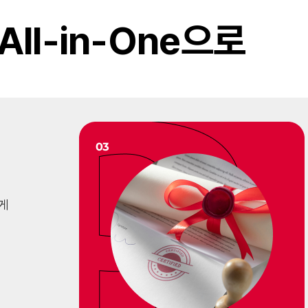
ll-in-One으로
게