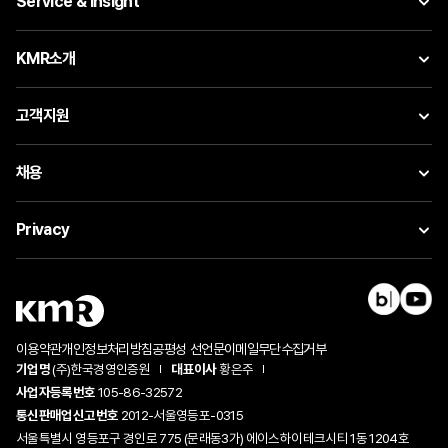
Service & Insight
KMR소개
고객지원
채용
Privacy
이용약관
개인정보처리방침
공평성 선언문
이메일무단수집거부
기업명
(주)한국경영인증원
대표이사
황은주
사업자등록번호
105-86-32572
통신판매업신고번호
2012-서울영등포-0315
서울특별시 영등포구 경인로 775 (문래동3가) 에이스하이테크시티 1동 1204호