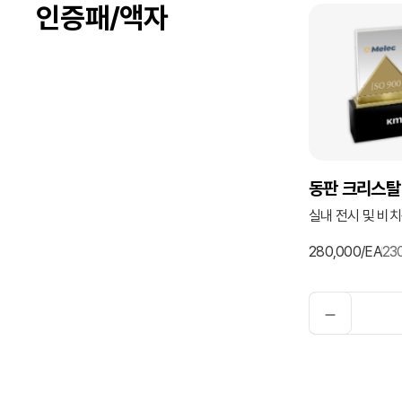
인증패/액자
동판 크리스탈
실내 전시 및 비
280,000/EA
23