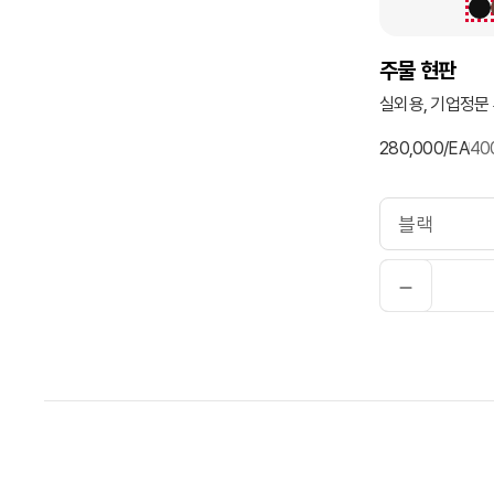
주물 현판
실외용, 기업정문
280,000/EA
40