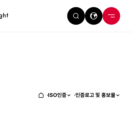
ight
ISO인증
인증로고 및 홍보물