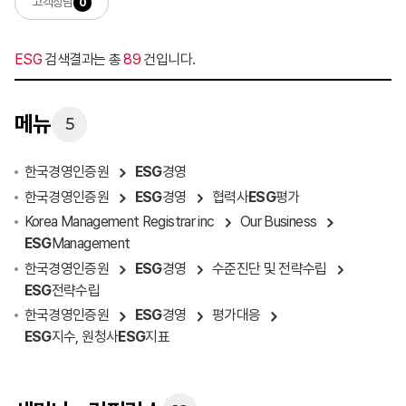
고객상담
0
ESG
검색결과는 총
89
건입니다.
메뉴
5
한국경영인증원
ESG
경영
한국경영인증원
ESG
경영
협력사
ESG
평가
Korea Management Registrar inc
Our Business
ESG
Management
한국경영인증원
ESG
경영
수준진단 및 전략수립
ESG
전략수립
한국경영인증원
ESG
경영
평가대응
ESG
지수, 원청사
ESG
지표