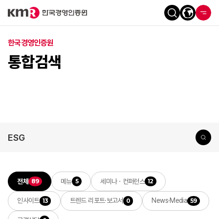
한국경영인증원
통합검색
전체
메뉴
세미나ㆍ컨퍼런스
89
5
12
인사이트
트렌드 리포트·보고서
News·Media
13
0
59