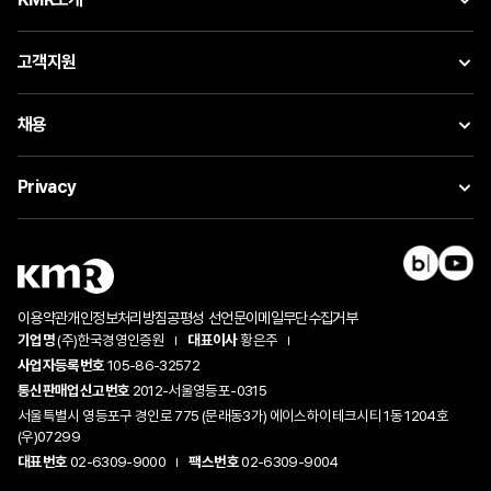
고객지원
채용
Privacy
이용약관
개인정보처리방침
공평성 선언문
이메일무단수집거부
기업명
(주)한국경영인증원
대표이사
황은주
사업자등록번호
105-86-32572
통신판매업신고번호
2012-서울영등포-0315
서울특별시 영등포구 경인로 775 (문래동3가) 에이스하이테크시티 1동 1204호
(우)07299
대표번호
02-6309-9000
팩스번호
02-6309-9004