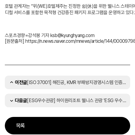
호텔 관계자는 “위(WE)호텔제주는 진정한 쉼(休)을 위한 웰니스 스테
디컬 서비스를 포함한 목적형 건강증진 패키지 프로그램을 운영하고 있다.”
스포츠경향=강석봉 기자 ksb@kyunghyang.com
[원문출처] https://n.news.naver.com/mnews/article/144/0000979
[ISO 37001] 해진공, KMR 부패방지경영시스템 인증 취득
이전글
[ESG우수관광] 하이원리조트 웰니스 관광 'ESG 우수관광' 인증
다음글
목록