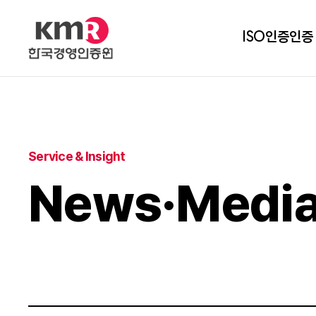
ISO인증
인증
Service & Insight
News·Medi