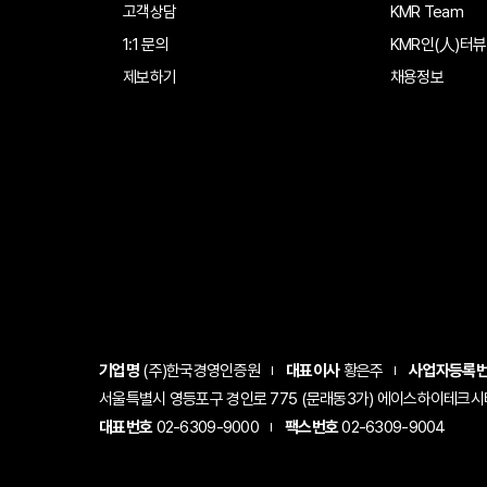
고객상담
KMR Team
1:1 문의
KMR인(人)터뷰
제보하기
채용정보
기업명
(주)한국경영인증원
대표이사
황은주
사업자등록
서울특별시 영등포구 경인로 775 (문래동3가) 에이스하이테크시티 1
대표번호
02-6309-9000
팩스번호
02-6309-9004