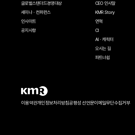
글로벌스탠더드경영대상
CEO 인사말
세미나ㆍ컨퍼런스
KMR Story
인사이트
연혁
공지사항
CI
AIㆍ캐릭터
오시는 길
파트너쉽
이용약관
개인정보처리방침
공평성 선언문
이메일무단수집거부