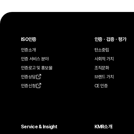
ISO인증
인증ㆍ검증ㆍ평가
인증소개
탄소중립
인증 서비스 분야
사회적 가치
인증로고 및 홍보물
조직문화
인증상담
브랜드 가치
인증신청
CE 인증
Service & Insight
KMR소개