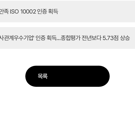
만족 ISO 10002 인증 획득
노사관계우수기업' 인증 획득…종합평가 전년보다 5.73점 상승
목록