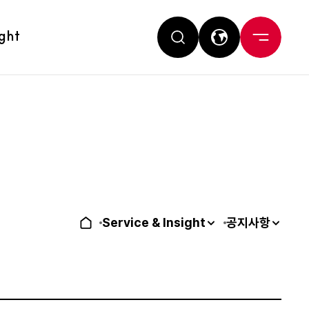
ight
Service & Insight
공지사항