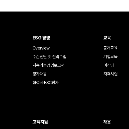
ESG 경영
교육
Overview
공개교육
수준진단 및 전략수립
기업교육
지속가능경영보고서
이러닝
평가대응
자격시험
협력사 ESG평가
고객지원
채용