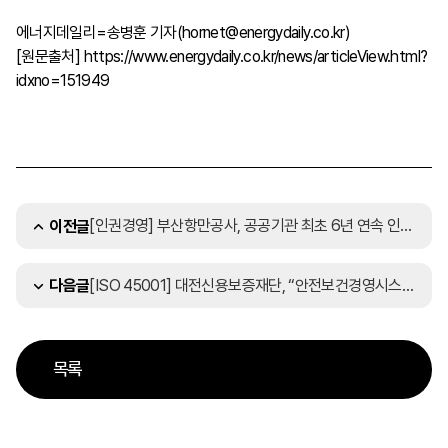
에너지데일리=송병훈 기자(hornet@energydaily.co.kr)
[원문출처]
https://www.energydaily.co.kr/news/articleView.html?
idxno=151949
[인권경영] 부산항만공사, 공공기관 최초 6년 연속 인권경영시스템 인증 획득
이전글
[ISO 45001] 대전신용보증재단, “안전보건경영시스템(ISO 45001)” 인증 획득
다음글
목록