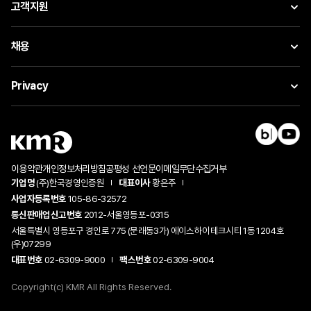
고객지원
채용
Privacy
이용약관
개인정보처리방침
공평성 선언문
이메일무단수집거부
기업명
(주)한국경영인증원
대표이사
황은주
사업자등록번호
105-86-32572
통신판매업신고번호
2012-서울영등포-0315
서울특별시 영등포구 경인로 775 (문래동3가) 에이스하이테크시티 1동 1204호
(우)07299
대표번호
02-6309-9000
팩스번호
02-6309-9004
Copyright(c) KMR All Rights Reserved.