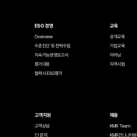
ESG 경영
교육
Overview
공개교육
수준진단 및 전략수립
기업교육
지속가능경영보고서
이러닝
평가대응
자격시험
협력사 ESG평가
고객지원
채용
고객상담
KMR Team
1:1 문의
KMR인(人)터뷰