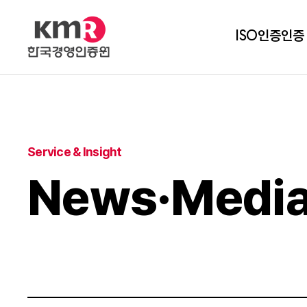
ISO인증
인증
Service & Insight
News·Medi