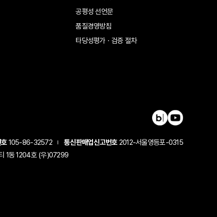
공평성 선언문
품질경영방침
타당성평가ㆍ검증 절차
번호
105-86-32572
통신판매업신고번호
2012-서울영등포-0315
동 1204호 (우)07299