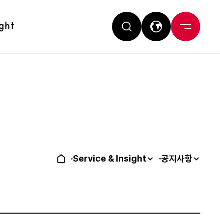
ight
Service & Insight
공지사항