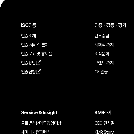
ISO인증
인증ㆍ검증ㆍ평가
인증소개
탄소중립
인증 서비스 분야
사회적 가치
인증로고 및 홍보물
조직문화
인증상담
브랜드 가치
인증신청
CE 인증
Service & Insight
KMR소개
글로벌스탠더드경영대상
CEO 인사말
세미나ㆍ컨퍼런스
KMR Story