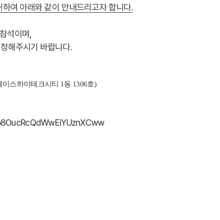
에 대하여 아래와 같이 안내드리고자 합니다.
 참석이며,
신청해주시기 바랍니다.
에이스하이테크시티
1
동
1306
호
)
N_Cp8OucRcQdWwEiYUznXCww