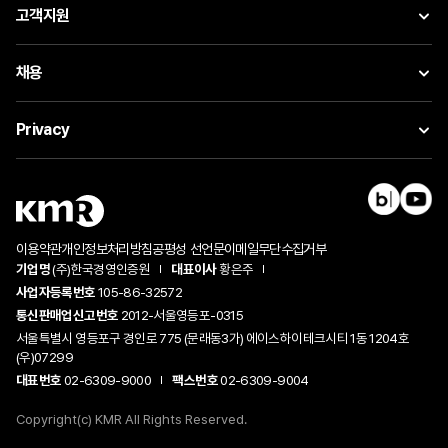
고객지원
채용
Privacy
이용약관
개인정보처리방침
공평성 선언문
이메일무단수집거부
기업명
(주)한국경영인증원
대표이사
황은주
사업자등록번호
105-86-32572
통신판매업신고번호
2012-서울영등포-0315
서울특별시 영등포구 경인로 775 (문래동3가) 에이스하이테크시티 1동 1204호
(우)07299
대표번호
02-6309-9000
팩스번호
02-6309-9004
Copyright(c) KMR All Rights Reserved.