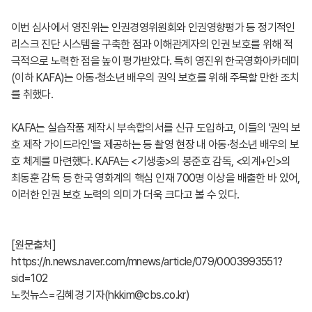
이번 심사에서 영진위는 인권경영위원회와 인권영향평가 등 정기적인
리스크 진단 시스템을 구축한 점과 이해관계자의 인권 보호를 위해 적
극적으로 노력한 점을 높이 평가받았다. 특히 영진위 한국영화아카데미
(이하 KAFA)는 아동·청소년 배우의 권익 보호를 위해 주목할 만한 조치
를 취했다.
KAFA는 실습작품 제작시 부속합의서를 신규 도입하고, 이들의 '권익 보
호 제작 가이드라인'을 제공하는 등 촬영 현장 내 아동·청소년 배우의 보
호 체계를 마련했다. KAFA는 <기생충>의 봉준호 감독, <외계+인>의
최동훈 감독 등 한국 영화계의 핵심 인재 700명 이상을 배출한 바 있어,
이러한 인권 보호 노력의 의미가 더욱 크다고 볼 수 있다.
[원문출처]
https://n.news.naver.com/mnews/article/079/0003993551?
sid=102
노컷뉴스=김혜경 기자(hkkim@cbs.co.kr)