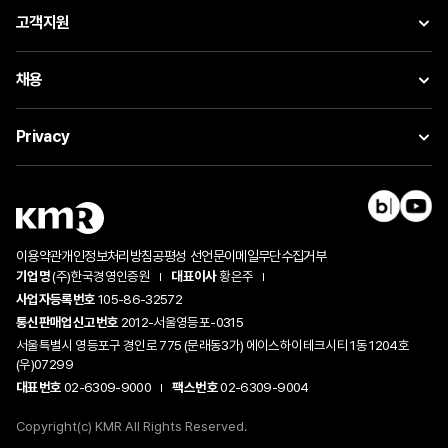
고객지원
채용
Privacy
이용약관
개인정보처리방침
공평성 선언문
이메일무단수집거부
기업명
(주)한국경영인증원
대표이사
황은주
사업자등록번호
105-86-32572
통신판매업신고번호
2012-서울영등포-0315
서울특별시 영등포구 경인로 775 (문래동3가) 에이스하이테크시티 1동 1204호
(우)07299
대표번호
02-6309-9000
팩스번호
02-6309-9004
Copyright(c) KMR All Rights Reserved.