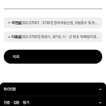
[ISO 37001ㆍ37301] 한국부동산원, 규범준수 및 부패 방지 경영시스템 인증 취득
이전글
[ISO 37001] 화성시, 경기도 시ㆍ군 최초 '부패방지경영시스템' 인증
다음글
목록
ISO인증
인증ㆍ검증ㆍ평가