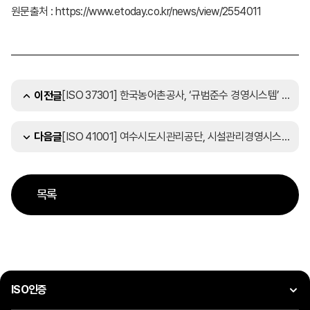
원문출처 : https://www.etoday.co.kr/news/view/2554011
[ISO 37301] 한국농어촌공사, ‘규범준수 경영시스템’ 첫 국제인증… “공공기관 모범되겠다”
이전글
[ISO 41001] 여수시도시관리공단, 시설관리경영시스템(ISO 41001) 재인증 취득
다음글
목록
ISO인증