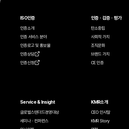
ISO인증
인증ㆍ검증ㆍ평가
인증소개
탄소중립
인증 서비스 분야
사회적 가치
인증로고 및 홍보물
조직문화
인증상담
브랜드 가치
인증신청
CE 인증
Service & Insight
KMR소개
글로벌스탠더드경영대상
CEO 인사말
세미나ㆍ컨퍼런스
KMR Story