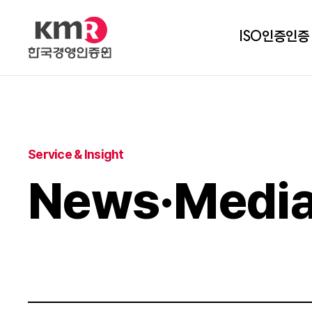
ISO인증
인증
Service & Insight
News·Medi