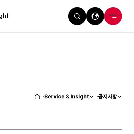
ight
Service & Insight
공지사항