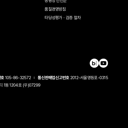
공평성 선언문
품질경영방침
타당성평가ㆍ검증 절차
번호
105-86-32572
통신판매업신고번호
2012-서울영등포-0315
동 1204호 (우)07299