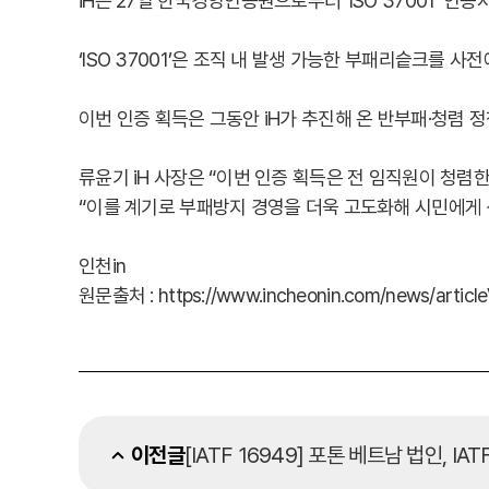
iH는 27일 한국경영인증원으로부터 ‘ISO 37001’ 인
‘ISO 37001’은 조직 내 발생 가능한 부패리슽크를 
이번 인증 획득은 그동안 iH가 추진해 온 반부패·청렴 
류윤기 iH 사장은 “이번 인증 획득은 전 임직원이 청렴
“이를 계기로 부패방지 경영을 더욱 고도화해 시민에게
인천in
원문출처 : https://www.incheonin.com/news/articl
이전글
[IATF 16949] 포톤 베트남 법인, IA