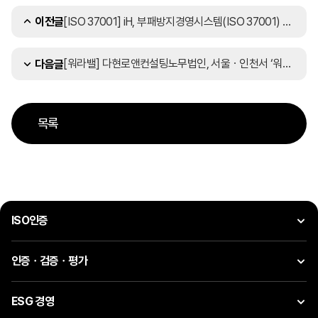
[ISO 37001] iH, 부패방지경영시스템(ISO 37001) 최초 인증 획득
이전글
[워라밸] 다현로앤컨설팅노무법인, 서울ㆍ인천서 ‘워라밸+4.5 프로젝트’ 설명회 성료
다음글
목록
ISO인증
인증ㆍ검증ㆍ평가
ESG 경영