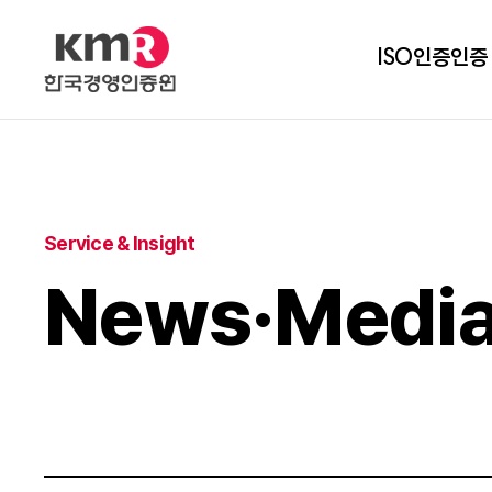
ISO인증
인증
Service & Insight
News·Medi