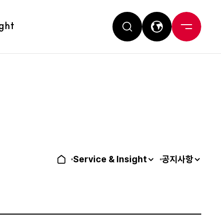
ight
Service & Insight
공지사항