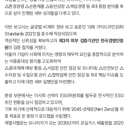
△환경경영 △순환제품 △동반성장 △책임경영 등 4대 중점 분야를 축
으로 삼아 진행된 세부 성과들을 다루고 있다.
이번 보고서는 글로벌 비재무 정보 보고 표준인 ‘GRI 가이드라인(GRI
Standards 2021)’을 준수해 작성되었으며
객관적인 신뢰성을 확보하고자
제3자 외부 검증기관인 한국경영인증
원
의 검증 절차를 거쳤다.
아울러 기업이 사회에 미치는 영향과 재무적 요인을 종합적으로 분석하
는 이중중대성 평가를 고도화하여
△중대재해 예방 활동 △사업장 안전 점검 및 모니터링 △안전보건 △
수자원 및 수질오염 관리 △협력업체 안전 점검 등 5대 핵심 이슈를 도
출하고 이에 대한 세부 실행안을 마련했다.
환경 부문에서는 이사회 산하의 ESG위원회를 필두로 전사적인 ESG
추진 현황을 상시 점검하고 있으며,
기후 위기에 선제적으로 대응하기 위해 '2045 넷제로(Net Zero)'를 최
종 목표로 둔 중장기 로드맵을 수립했다.
계열사별로는 모나리자가 오는 2030년까지 온실가스 배출량을 2020