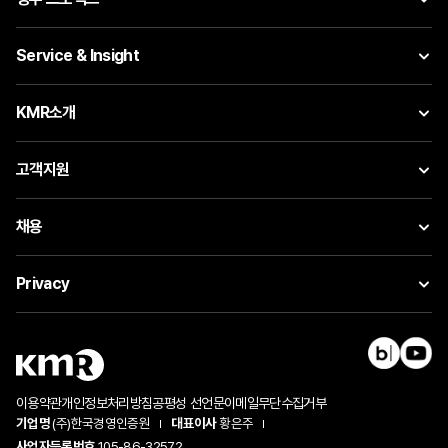
Service & Insight
KMR소개
고객지원
채용
Privacy
이용약관
개인정보처리방침
공평성 선언문
이메일무단수집거부
기업명
(주)한국경영인증원
대표이사
황은주
사업자등록번호
105-86-32572