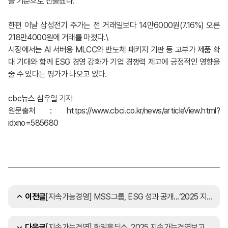
을 기준으로 산출됐다.
한편 이날 삼성전기 주가는 전 거래일보다 14만6000원(7.16%) 오른
218만4000원에 거래를 마쳤다.\
시장에서는 AI 서버용 MLCC와 반도체 패키지 기판 등 고부가 제품 확
대 기대와 함께 ESG 경영 강화가 기업 경쟁력 제고에 긍정적인 영향을
줄 수 있다는 평가가 나오고 있다.
cbc뉴스 심우일 기자
원문출처 : https://www.cbci.co.kr/news/articleView.html?
idxno=585680
[지속가능경영] MSS그룹, ESG 성과 공개...‘2025 지속가능경영보고서’ 발간
이전글
[지속가능경영] 한일홀딩스, 2025 지속가능경영보고서 'H Way' 발간
다음글