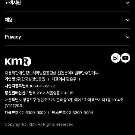
고객지원
채용
Privacy
이용약관
개인정보처리방침
공평성 선언문
이메일무단수집거부
기업명
(주)한국경영인증원
대표이사
황은주
사업자등록번호
105-86-32572
통신판매업신고번호
2012-서울영등포-0315
서울특별시 영등포구 경인로 775 (문래동3가) 에이스하이테크시티 1동 1204호
(우)07299
대표번호
02-6309-9000
팩스번호
02-6309-9004
Copyright(c) KMR All Rights Reserved.