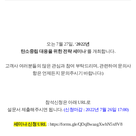
오는
7
월
27
일
,
‘
2022
년
탄소중립 대응을 위한 전략 세미나
’를 개최합니다
.
고객사 여러분들의 많은 관심과 참여 부탁드리며,
관련하여 문의사
항은 언제든지 문의주시기 바랍니다
:)
참석신청은 아래
URL
로
설문서 제출해주시면 됩니다
.
(
신청마감
: 2022
년
7
월
26
일
17:00)
세미나 신청
URL
:
https://forms.gle/QDqBwaagXwhN5x8V8