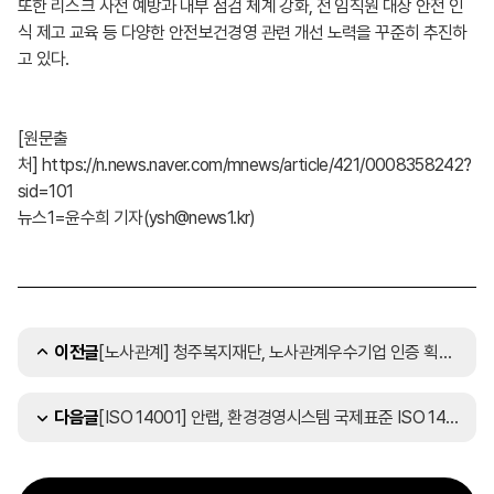
또한 리스크 사전 예방과 내부 점검 체계 강화, 전 임직원 대상 안전 인
식 제고 교육 등 다양한 안전보건경영 관련 개선 노력을 꾸준히 추진하
고 있다.
[원문출
처]
https://n.news.naver.com/mnews/article/421/0008358242?
sid=101
뉴스1=윤수희 기자(ysh@news1.kr)
[노사관계] 청주복지재단, 노사관계우수기업 인증 획득…상생문화 정착의 결실
이전글
[ISO 14001] 안랩, 환경경영시스템 국제표준 ISO 14001 인증 갱신
다음글