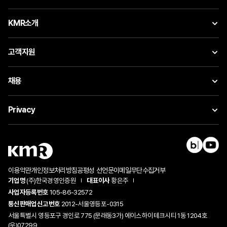
KMR소개
고객지원
채용
Privacy
이용약관
개인정보처리방침
공평성 선언문
이메일무단수집거부
기업명
(주)한국경영인증원
대표이사
황은주
사업자등록번호
105-86-32572
통신판매업신고번호
2012-서울영등포-0315
서울특별시 영등포구 경인로 775 (문래동3가) 에이스하이테크시티 1동 1204호
(우)07299