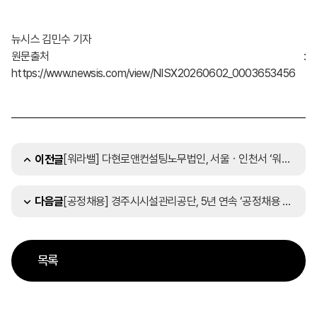
뉴시스 김민수 기자
원문출처 :
https://www.newsis.com/view/NISX20260602_0003653456
[워라밸] 다현로앤컨설팅노무법인, 서울ㆍ인천서 ‘워라밸+4.5 프로젝트’ 설명회 성료
이전글
[공정채용] 경주시시설관리공단, 5년 연속 ‘공정채용 우수기관 인증’ 획득
다음글
목록