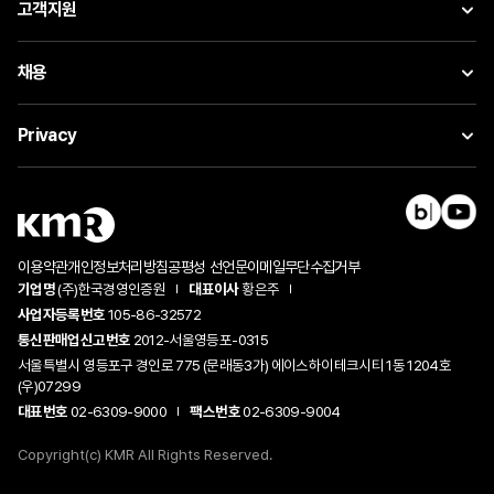
고객지원
채용
Privacy
이용약관
개인정보처리방침
공평성 선언문
이메일무단수집거부
기업명
(주)한국경영인증원
대표이사
황은주
사업자등록번호
105-86-32572
통신판매업신고번호
2012-서울영등포-0315
서울특별시 영등포구 경인로 775 (문래동3가) 에이스하이테크시티 1동 1204호
(우)07299
대표번호
02-6309-9000
팩스번호
02-6309-9004
Copyright(c) KMR All Rights Reserved.